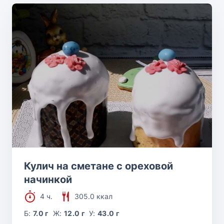
Кулич на сметане с ореховой
начинкой
4 ч.
305.0 ккал
Б:
7.0 г
Ж:
12.0 г
У:
43.0 г