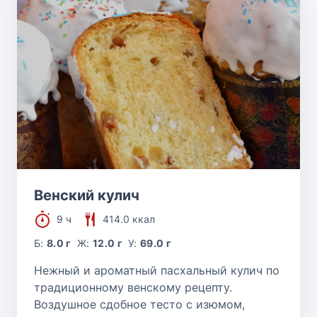
Венский кулич
9 ч
414.0 ккал
Б:
8.0 г
Ж:
12.0 г
У:
69.0 г
Нежный и ароматный пасхальный кулич по
традиционному венскому рецепту.
Воздушное сдобное тесто с изюмом,