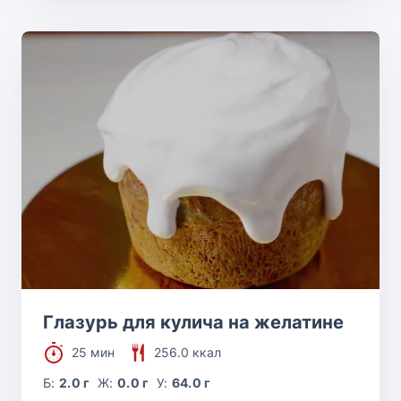
Глазурь для кулича на желатине
25 мин
256.0 ккал
Б:
2.0 г
Ж:
0.0 г
У:
64.0 г