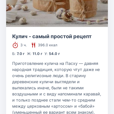
Кулич - самый простой рецепт
3 ч.
396.0 ккал
Б:
7.0 г
Ж:
11.0 г
У:
54.0 г
Приготовление кулича на Пасху — давняя
народная традиция, которую чтут даже не
очень религиозные люди. В старину
деревенские куличи выглядели и
выпекались иначе, были не такими
воздушными и с виду напоминали каравай,
и только позднее стали чем-то средним
между церковным «артосом» и «бабой»
(уменьшенный ее вариант всем знаком).