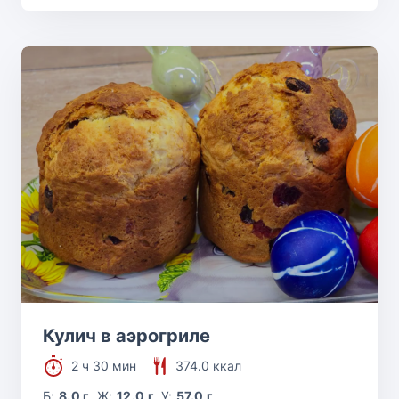
Кулич в аэрогриле
2 ч 30 мин
374.0 ккал
Б:
8.0 г
Ж:
12.0 г
У:
57.0 г