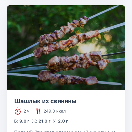
Шашлык из свинины
2 ч.
249.0 ккал
Б:
9.0 г
Ж:
21.0 г
У:
2.0 г