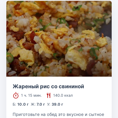
Жареный рис со свининой
1 ч. 15 мин.
140.0 ккал
Б:
10.0 г
Ж:
7.0 г
У:
39.0 г
Приготовьте на обед это вкусное и сытное