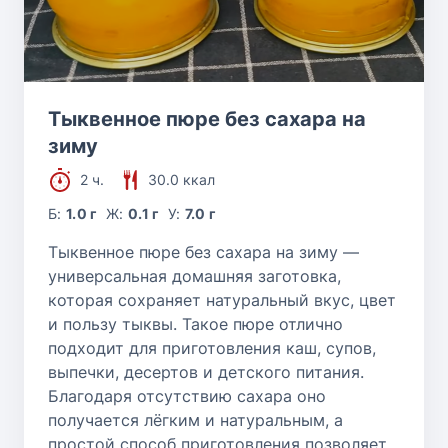
Тыквенное пюре без сахара на
зиму
2 ч.
30.0 ккал
Б:
1.0 г
Ж:
0.1 г
У:
7.0 г
Тыквенное пюре без сахара на зиму —
универсальная домашняя заготовка,
которая сохраняет натуральный вкус, цвет
и пользу тыквы. Такое пюре отлично
подходит для приготовления каш, супов,
выпечки, десертов и детского питания.
Благодаря отсутствию сахара оно
получается лёгким и натуральным, а
простой способ приготовления позволяет