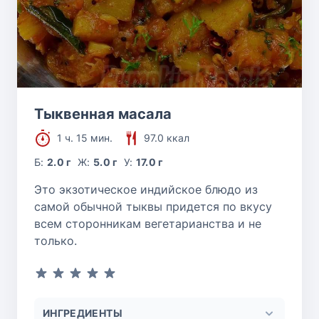
Тыквенная масала
1 ч. 15 мин.
97.0 ккал
Б:
2.0 г
Ж:
5.0 г
У:
17.0 г
Это экзотическое индийское блюдо из
самой обычной тыквы придется по вкусу
всем сторонникам вегетарианства и не
только.
ИНГРЕДИЕНТЫ