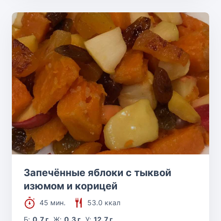
Запечённые яблоки с тыквой
изюмом и корицей
45 мин.
53.0 ккал
Б:
0.7 г
Ж:
0.3 г
У:
12.7 г