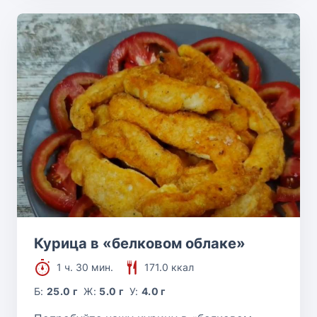
Курица в «белковом облаке»
1 ч. 30 мин.
171.0 ккал
Б:
25.0 г
Ж:
5.0 г
У:
4.0 г