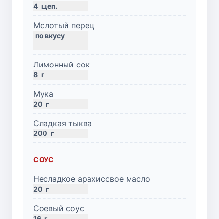
4
щеп.
Молотый перец
Лимонный сок
8
г
Мука
20
г
Сладкая тыква
200
г
СОУС
Несладкое арахисовое масло
20
г
Соевый соус
16
г