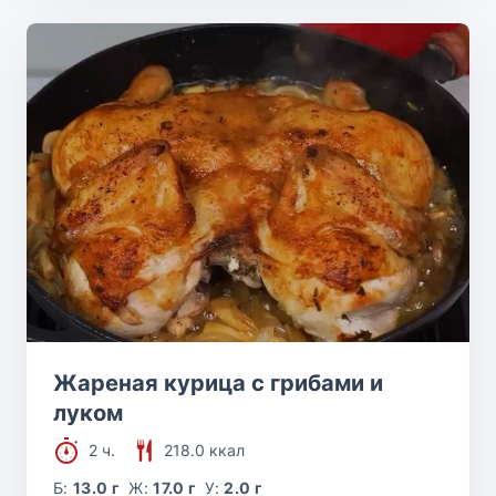
Жареная курица с грибами и
луком
2 ч.
218.0 ккал
Б:
13.0 г
Ж:
17.0 г
У:
2.0 г