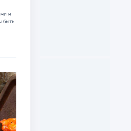
ами и
ы быть