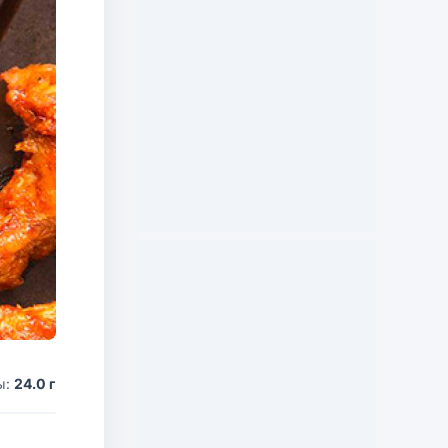
ы:
24.0 г