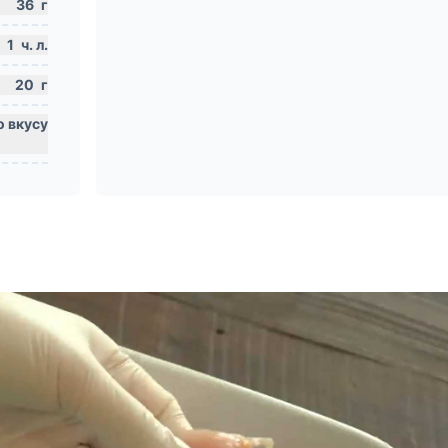
36
г
1
ч. л.
20
г