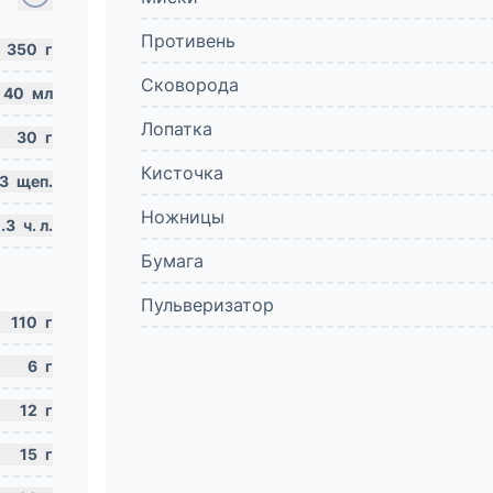
Противень
350
г
Сковорода
40
мл
Лопатка
30
г
Кисточка
3
щеп.
Ножницы
.3
ч. л.
Бумага
Пульверизатор
110
г
6
г
12
г
15
г