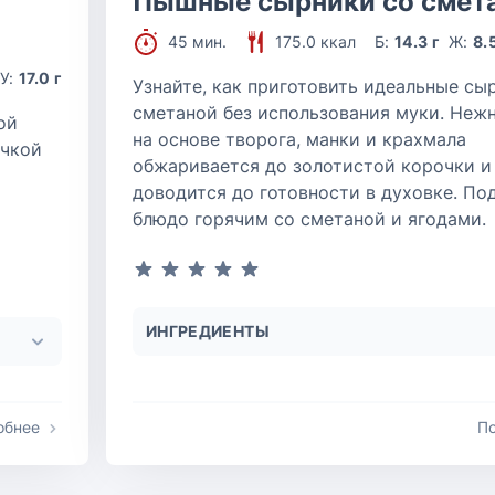
Пышные сырники со смет
45 мин.
175.0 ккал
Б:
14.3 г
Ж:
8.
У:
17.0 г
Узнайте, как приготовить идеальные сы
сметаной без использования муки. Неж
ой
на основе творога, манки и крахмала
очкой
обжаривается до золотистой корочки и
доводится до готовности в духовке. По
блюдо горячим со сметаной и ягодами.
ИНГРЕДИЕНТЫ
обнее
П