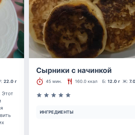
Сырники с начинкой
У:
22.0 г
45 мин.
160.0 ккал
Б:
12.0 г
Ж:
7.
 Этот
и
ля
ИНГРЕДИЕНТЫ
овить
их