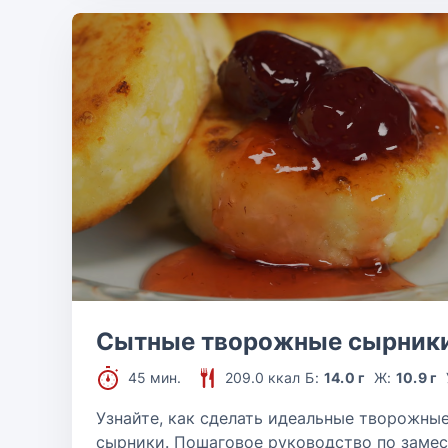
Сытные творожные сырник
45 мин.
209.0 ккал
Б:
14.0 г
Ж:
10.9 г
Узнайте, как сделать идеальные творожны
сырники. Пошаговое руководство по замес