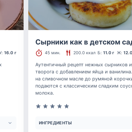
Сырники как в детском са
У:
16.0 г
45 мин.
200.0 ккал
Б:
11.0 г
Ж:
12.0
х
Аутентичный рецепт нежных сырников и
творога с добавлением яйца и ванилина
на сливочном масле до румяной корочк
подаются с классическим сладким соус
молока.
ИНГРЕДИЕНТЫ