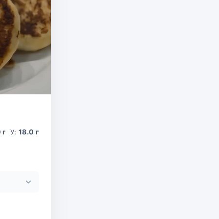
0 г
У:
18.0 г