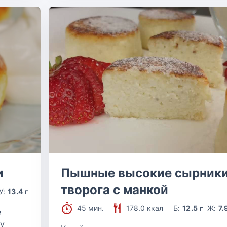
и
Пышные высокие сырники
творога с манкой
У:
13.4 г
45 мин.
178.0 ккал
Б:
12.5 г
Ж:
7.
е
у