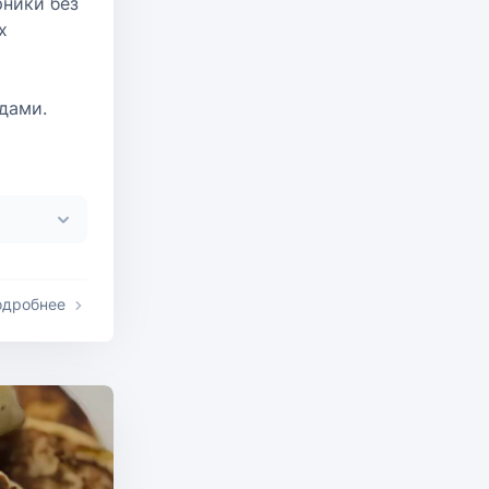
рники без
х
ь
дами.
одробнее