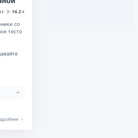
аной
5 г
У:
14.2 г
рники со
ное тесто
давайте
одробнее