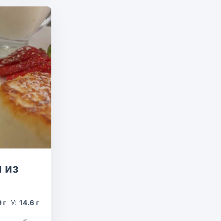
 из
9 г
У:
14.6 г