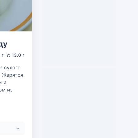
ду
 г
У:
13.0 г
з сухого
. Жарятся
и и
ом из