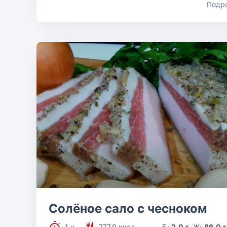
Подр
Солёное сало с чесноком
1 ч.
777.0 ккал
Б:
2.0 г
Ж:
86.0 г