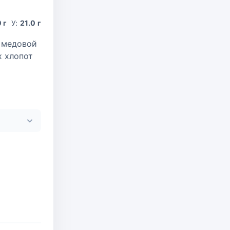
 г
У:
21.0 г
й медовой
х хлопот