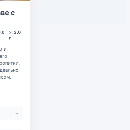
ве с
8.0
У:
2.0
г
м и
его
ропитки,
Идеально
исом.