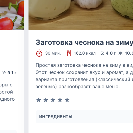
Заготовка чеснока на зим
30 мин.
162.0 ккал
Б:
4.0 г
Ж:
10.
Простая заготовка чеснока на зиму в ви
Этот чеснок сохранит вкус и аромат, а 
г
У:
9.1 г
варианта приготовления (классический 
оры с
зеленью) разнообразят ваше меню.
остой
одного
ИНГРЕДИЕНТЫ