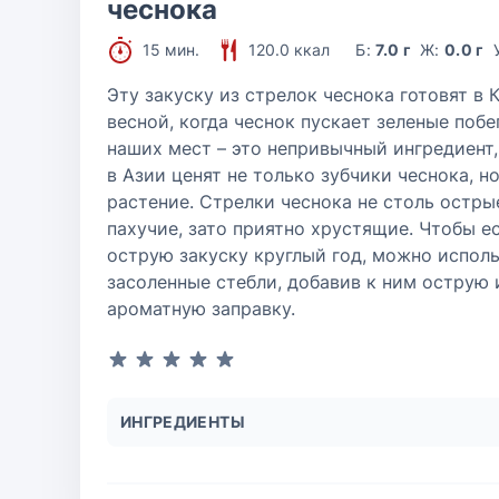
чеснока
15 мин.
120.0 ккал
Б:
7.0 г
Ж:
0.0 г
Эту закуску из стрелок чеснока готовят в 
весной, когда чеснок пускает зеленые побе
наших мест – это непривычный ингредиент,
в Азии ценят не только зубчики чеснока, но
растение. Стрелки чеснока не столь остры
пахучие, зато приятно хрустящие. Чтобы ес
острую закуску круглый год, можно испол
засоленные стебли, добавив к ним острую 
ароматную заправку.
ИНГРЕДИЕНТЫ