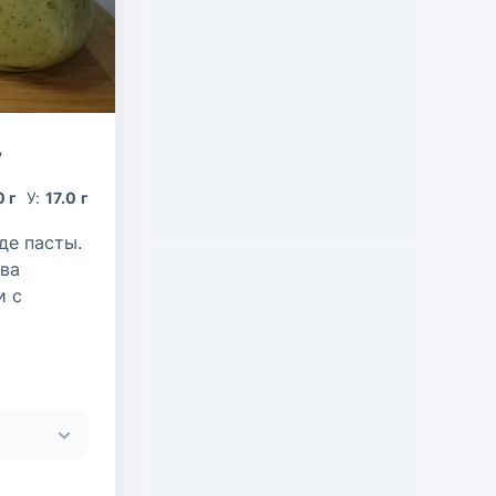
у
0 г
У:
17.0 г
де пасты.
два
и с