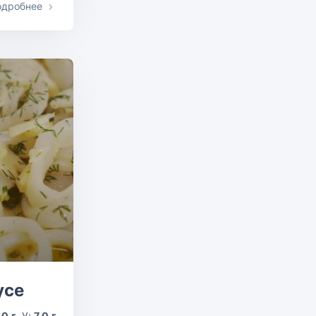
одробнее
усе
.0 г
У:
7.0 г