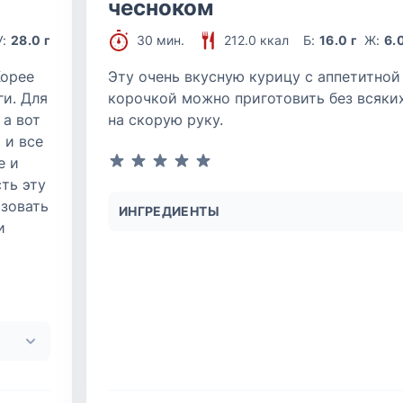
чесноком
У:
28.0 г
30 мин.
212.0 ккал
Б:
16.0 г
Ж:
6.0
Корее
Эту очень вкусную курицу с аппетитно
ги. Для
корочкой можно приготовить без всяки
 а вот
на скорую руку.
 и все
е и
ть эту
ьзовать
ИНГРЕДИЕНТЫ
и