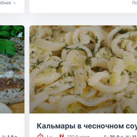
обнее
П
Кальмары в чесночном со
У:
1.0 г
1 ч.
222.0 ккал
Б:
25.0 г
Ж:
11