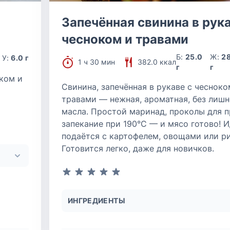
Запечённая свинина в рука
чесноком и травами
Б:
25.0
Ж:
2
У:
6.0 г
1 ч 30 мин
382.0 ккал
г
г
ком и
Свинина, запечённая в рукаве с чесноко
травами — нежная, ароматная, без лишн
масла. Простой маринад, проколы для п
запекание при 190°C — и мясо готово! 
подаётся с картофелем, овощами или р
Готовится легко, даже для новичков.
ИНГРЕДИЕНТЫ