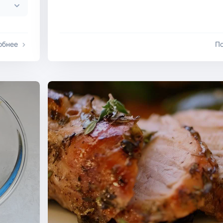
обнее
П