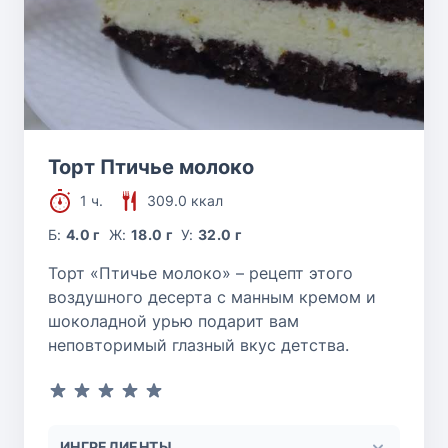
Торт Птичье молоко
1 ч.
309.0 ккал
Б:
4.0 г
Ж:
18.0 г
У:
32.0 г
Торт «Птичье молоко» – рецепт этого
воздушного десерта с манным кремом и
шоколадной урью подарит вам
неповторимый глазный вкус детства.
ИНГРЕДИЕНТЫ