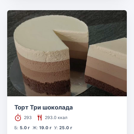
Торт Три шоколада
293
293.0 ккал
Б:
5.0 г
Ж:
19.0 г
У:
25.0 г