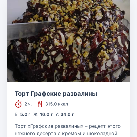
Торт Графские развалины
2 ч.
315.0 ккал
Б:
5.0 г
Ж:
16.0 г
У:
34.0 г
Торт «Графские развалины» – рецепт этого
нежного десерта с кремом и шоколадной