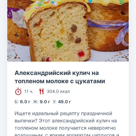
Александрийский кулич на
топленом молоке с цукатами
11 ч.
304.0 ккал
Б:
6.0 г
Ж:
9.0 г
У:
49.0 г
Ищете идеальный рецепту праздничной
выпечки? Этот александрийский кулич на
топленом молоке получается невероятно
воздушным, с ярким ароматом цитрусов и