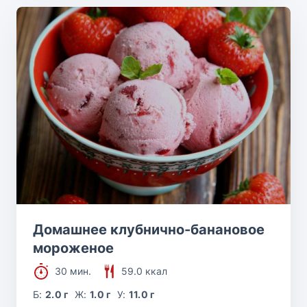
Домашнее клубнично-банановое
мороженое
30 мин.
59.0 ккал
Б:
2.0 г
Ж:
1.0 г
У:
11.0 г