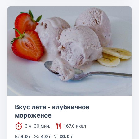
Вкус лета - клубничное
мороженое
3 ч. 30 мин.
167.0 ккал
Б:
4.0 г
Ж:
4.0 г
У:
30.0 г