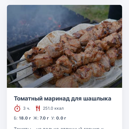
Томатный маринад для шашлыка
3 ч.
251.0 ккал
Б:
18.0 г
Ж:
7.0 г
У:
0.0 г