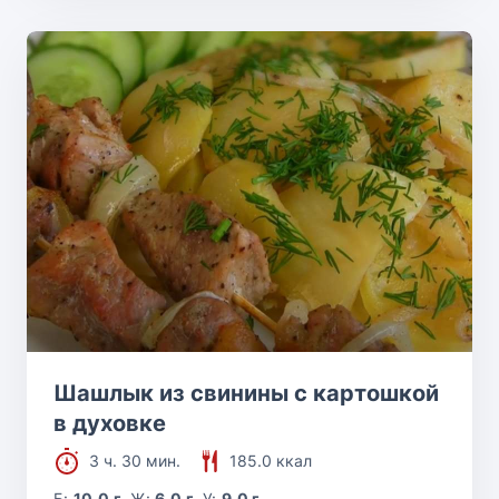
Шашлык из свинины с картошкой
в духовке
3 ч. 30 мин.
185.0 ккал
Б:
10.0 г
Ж:
6.0 г
У:
9.0 г