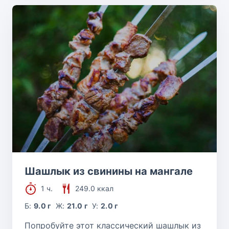
Шашлык из свинины на мангале
1 ч.
249.0 ккал
Б:
9.0 г
Ж:
21.0 г
У:
2.0 г
Попробуйте этот классический шашлык из