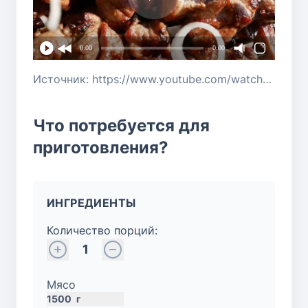
0:00
0:00
Источник: https://www.youtube.com/watch?v=X2ymCRVhHug&ab_channel=%D0%9B%D1%8E%D1%81%D1%8C%D0%BA%D0%B8%D0%BD%D1%8B%D0%A0%D0%B5%D1%86%D0%B5%D0%BF%D1%82%D1%8B
Что потребуется для
приготовления?
ИНГРЕДИЕНТЫ
Количество порций:
1
Мясо
1500
г