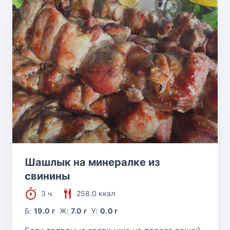
Шашлык на минералке из
свинины
3 ч.
258.0 ккал
Б:
19.0 г
Ж:
7.0 г
У:
0.0 г