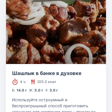
Шашлык в банке в духовке
4 ч.
205.0 ккал
Б:
14.0 г
Ж:
5.0 г
У:
3.0 г
Используйте остроумный и
беспроигрышный способ приготовить
угощение для компании дома – пожарьте