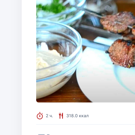
2 ч.
318.0 ккал