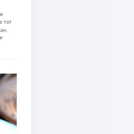
 и
е тот
цы,
е