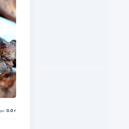
ды:
0.0 г