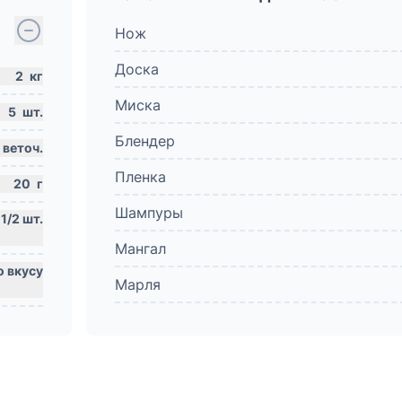
Нож
Доска
2
кг
Миска
5
шт.
Блендер
веточ.
Пленка
20
г
Шампуры
Мангал
Марля