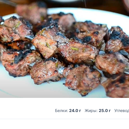
Белки:
24.0 г
Жиры:
25.0 г
Углево