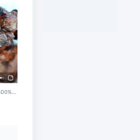
Источник: https://www.youtube.com/watch?v=sypHelHrCro&ab_channel=%D0%92%D1%80%D0%B5%D0%BC%D1%8F%D0%B5%D1%81%D1%82%D1%8C