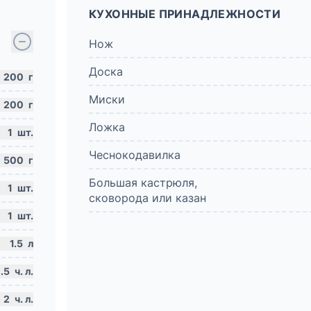
КУХОННЫЕ ПРИНАДЛЕЖНОСТИ
Нож
Доска
200
г
Миски
200
г
Ложка
1
шт.
Чеснокодавилка
500
г
Большая кастрюля,
1
шт.
сковорода или казан
1
шт.
1.5
л
.5
ч. л.
2
ч. л.