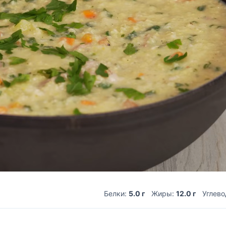
Белки:
5.0 г
Жиры:
12.0 г
Углев