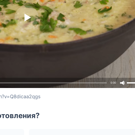
0:00
ch?v=Q8dicaa2qgs
отовления?