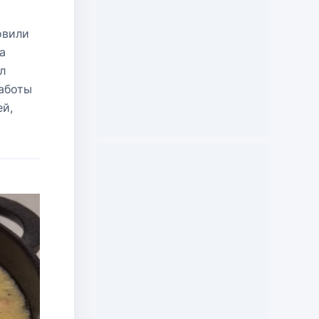
овили
а
л
работы
ей,