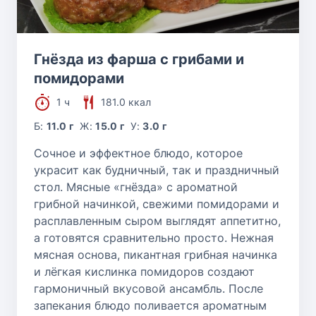
Гнёзда из фарша с грибами и
помидорами
1 ч
181.0 ккал
Б:
11.0 г
Ж:
15.0 г
У:
3.0 г
Сочное и эффектное блюдо, которое
украсит как будничный, так и праздничный
стол. Мясные «гнёзда» с ароматной
грибной начинкой, свежими помидорами и
расплавленным сыром выглядят аппетитно,
а готовятся сравнительно просто. Нежная
мясная основа, пикантная грибная начинка
и лёгкая кислинка помидоров создают
гармоничный вкусовой ансамбль. После
запекания блюдо поливается ароматным