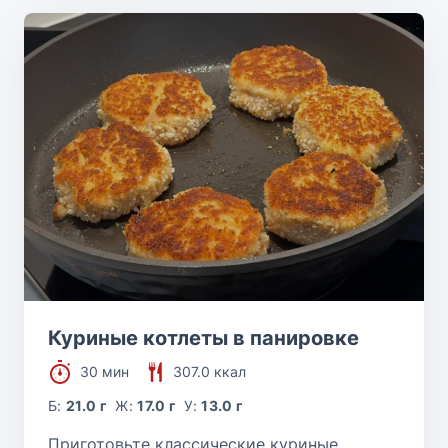
Куриные котлеты в панировке
30 мин
307.0 ккал
Б:
21.0 г
Ж:
17.0 г
У:
13.0 г
Приготовьте классические куриные