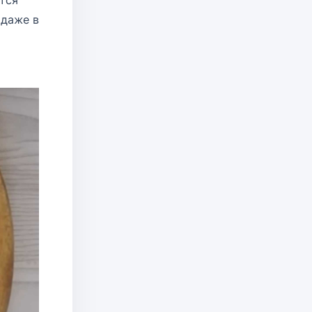
ится
 даже в