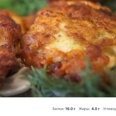
Белки:
16.0 г
Жиры:
4.0 г
Углево