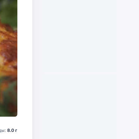
ды:
8.0 г