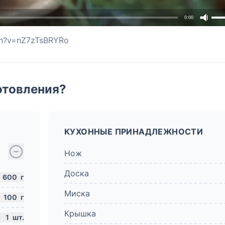
0:00
ch?v=nZ7zTsBRYRo
отовления?
КУХОННЫЕ ПРИНАДЛЕЖНОСТИ
Нож
Доска
600
г
Миска
100
г
Крышка
1
шт.