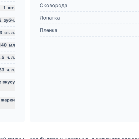
Сковорода
1
шт.
Лопатка
2
зубч.
Пленка
3
ст. л.
140
мл
.5
ч. л.
33
ч. л.