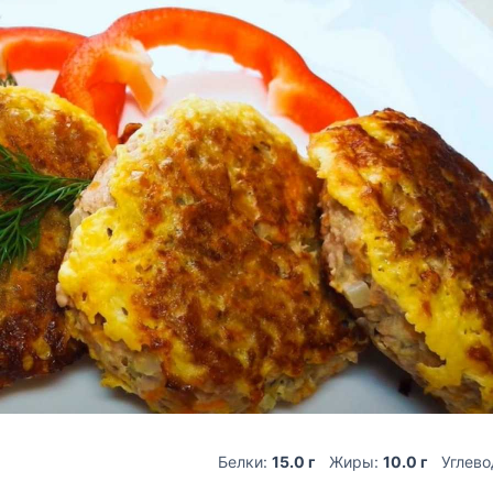
Белки:
15.0 г
Жиры:
10.0 г
Углев