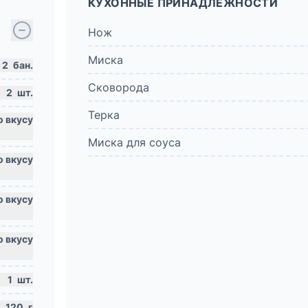
КУХОННЫЕ ПРИНАДЛЕЖНОСТИ
Нож
Миска
2
бан.
Сковорода
2
шт.
Терка
Миска для соуса
1
шт.
120
г