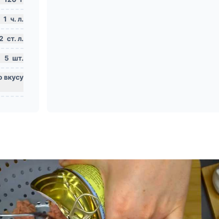
1
ч. л.
2
ст. л.
5
шт.