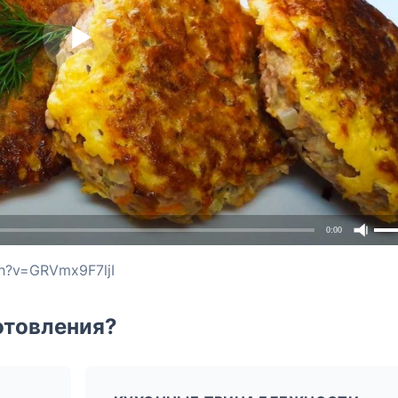
0:00
h?v=GRVmx9F7ljI
отовления?