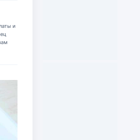
латы и
нец
вам