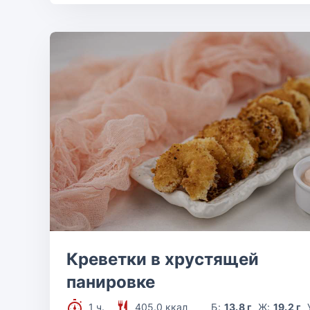
Креветки в хрустящей
панировке
1 ч.
405.0 ккал
Б:
13.8 г
Ж:
19.2 г