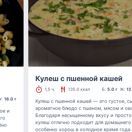
Кулеш с пшенной кашей
1,5 ч.
135.0 ккал
Б:
5.0 г
Ж:
12
У:
16.0 г
Кулеш с пшенной кашей — это густое, с
ароматное блюдо с пшеном, мясом и ов
ое и
Благодаря насыщенному вкусу и просто
го
кулеш отлично подходит для домашнего
Оно
особенно хорош в холодное время года.