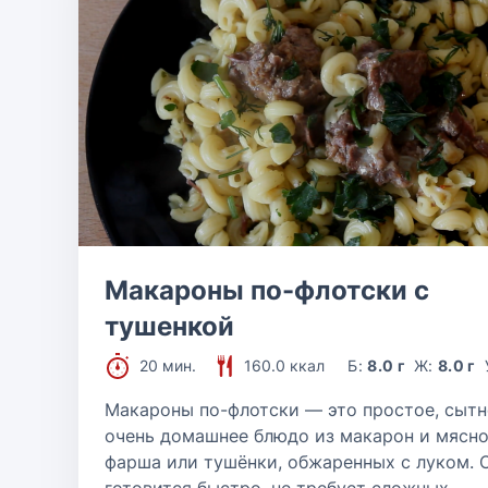
Макароны по-флотски с
тушенкой
20 мин.
160.0 ккал
Б:
8.0 г
Ж:
8.0 г
Макароны по-флотски — это простое, сытн
очень домашнее блюдо из макарон и мясно
фарша или тушёнки, обжаренных с луком. 