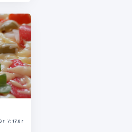
8 г
У:
17.6 г