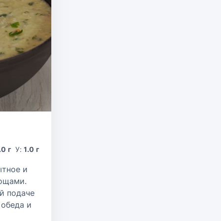
.0 г
У:
1.0 г
ытное и
ощами.
й подаче
 обеда и