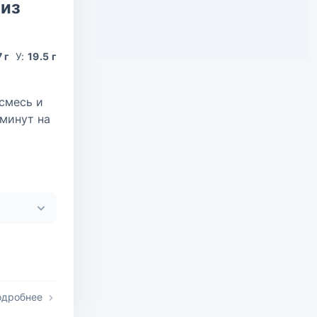
 из
7 г
У:
19.5 г
смесь и
 минут на
одробнее