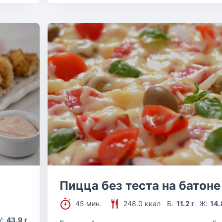
Пицца без теста на батоне
45 мин.
248.0 ккал
Б:
11.2 г
Ж:
14.
У:
43.9 г