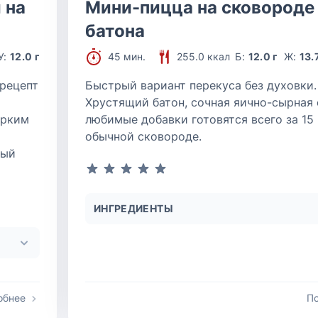
 на
Мини-пицца на сковороде
батона
У:
12.0 г
45 мин.
255.0 ккал
Б:
12.0 г
Ж:
13.
рецепт
Быстрый вариант перекуса без духовки.
Хрустящий батон, сочная яично-сырная 
ярким
любимые добавки готовятся всего за 15
обычной сковороде.
рый
ИНГРЕДИЕНТЫ
обнее
П