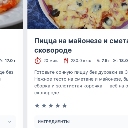
Пицца на майонезе и смет
сковороде
У:
17.0 г
20 мин.
280.0 ккал
Б:
7.5 г
Ж:
18.0
де без
Готовьте сочную пиццу без духовки за 3
и
Нежное тесто на сметане и майонезе, б
сборка и золотистая корочка — всё на 
сковороде.
ИНГРЕДИЕНТЫ