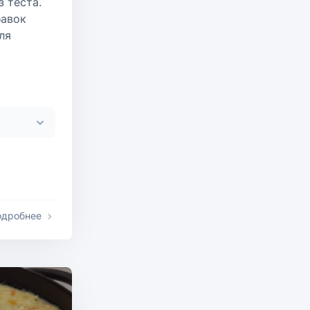
 теста.
бавок
ля
одробнее