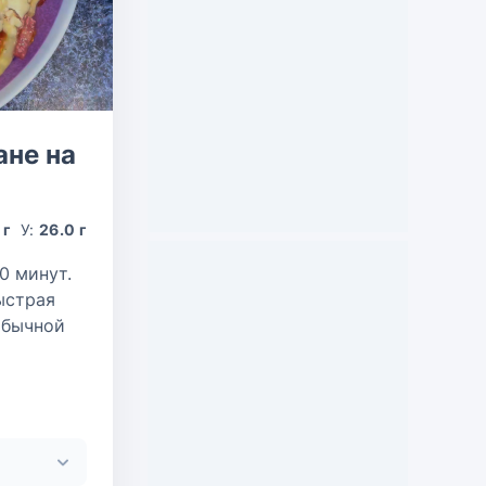
ане на
 г
У:
26.0 г
0 минут.
ыстрая
обычной