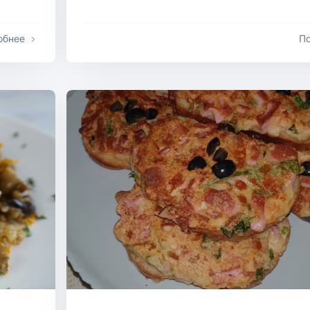
обнее
П