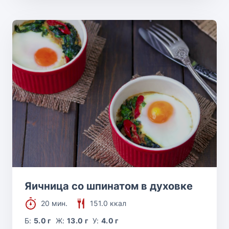
Яичница со шпинатом в духовке
20 мин.
151.0 ккал
Б:
5.0 г
Ж:
13.0 г
У:
4.0 г