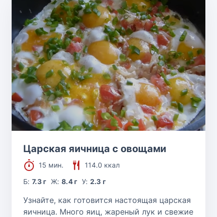
Царская яичница с овощами
15 мин.
114.0 ккал
Б:
7.3 г
Ж:
8.4 г
У:
2.3 г
Узнайте, как готовится настоящая царская
яичница. Много яиц, жареный лук и свежие