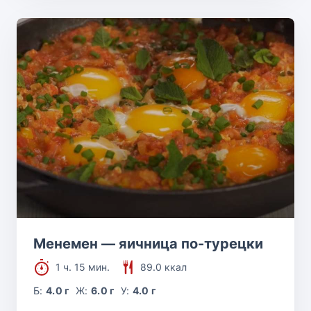
Менемен — яичница по-турецки
1 ч. 15 мин.
89.0 ккал
Б:
4.0 г
Ж:
6.0 г
У:
4.0 г