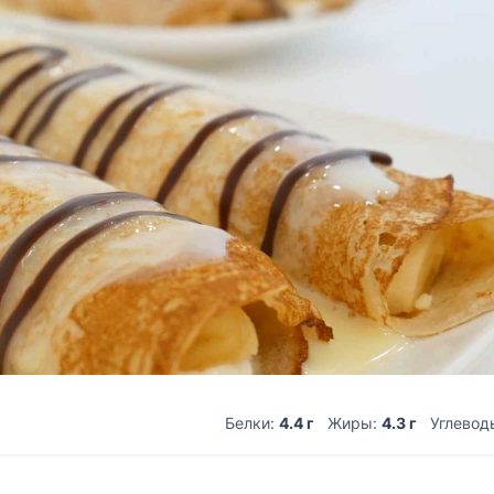
Белки:
4.4 г
Жиры:
4.3 г
Углевод