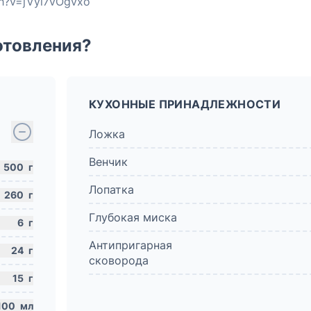
ch?v=jVyi7vOgvxo
отовления?
КУХОННЫЕ ПРИНАДЛЕЖНОСТИ
Ложка
Венчик
500
г
Лопатка
260
г
Глубокая миска
6
г
Антипригарная
24
г
сковорода
15
г
100
мл