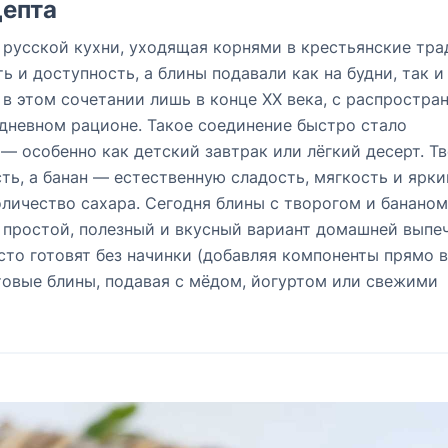
епта
 русской кухни, уходящая корнями в крестьянские тра
ь и доступность, а блины подавали как на будни, так и
 в этом сочетании лишь в конце XX века, с распростра
дневном рационе. Такое соединение быстро стало
— особенно как детский завтрак или лёгкий десерт. Т
ть, а банан — естественную сладость, мягкость и ярки
оличество сахара. Сегодня блины с творогом и банано
 простой, полезный и вкусный вариант домашней выпеч
сто готовят без начинки (добавляя компоненты прямо в
товые блины, подавая с мёдом, йогуртом или свежими