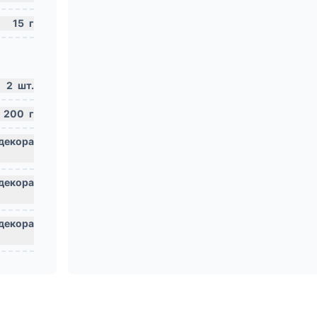
15
г
2
шт.
200
г