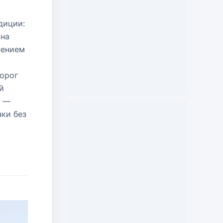
диции:
 на
нением
ворог
й
м —
ки без