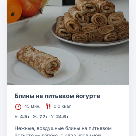
Блины на питьевом йогурте
45 мин.
0.0 ккал
Б:
4.5 г
Ж:
7.7 г
У:
24.6 г
Нежные, воздушные блины на питьевом
йогурте — лёгкие, с едва уловимой