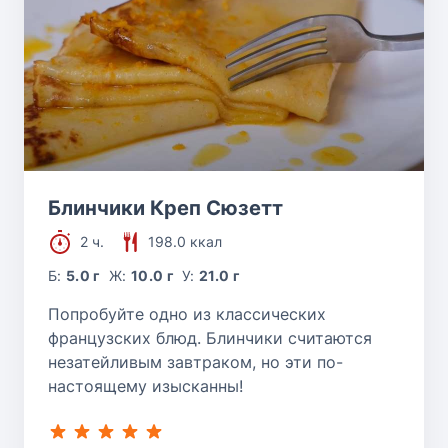
Блинчики Креп Сюзетт
2 ч.
198.0 ккал
Б:
5.0 г
Ж:
10.0 г
У:
21.0 г
Попробуйте одно из классических
французских блюд. Блинчики считаются
незатейливым завтраком, но эти по-
настоящему изысканны!