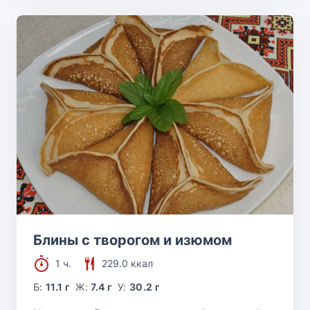
Блины с творогом и изюмом
1 ч.
229.0 ккал
Б:
11.1 г
Ж:
7.4 г
У:
30.2 г