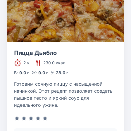
Пицца Дьябло
2 ч.
230.0 ккал
Б:
9.0 г
Ж:
9.0 г
У:
28.0 г
Готовим сочную пиццу с насыщенной
начинкой. Этот рецепт позволяет создать
пышное тесто и яркий соус для
идеального ужина.