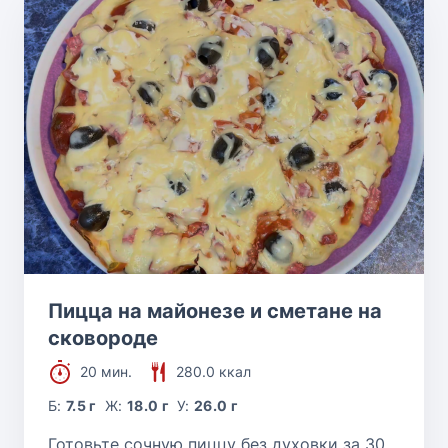
Пицца на майонезе и сметане на
сковороде
20 мин.
280.0 ккал
Б:
7.5 г
Ж:
18.0 г
У:
26.0 г
Готовьте сочную пиццу без духовки за 30