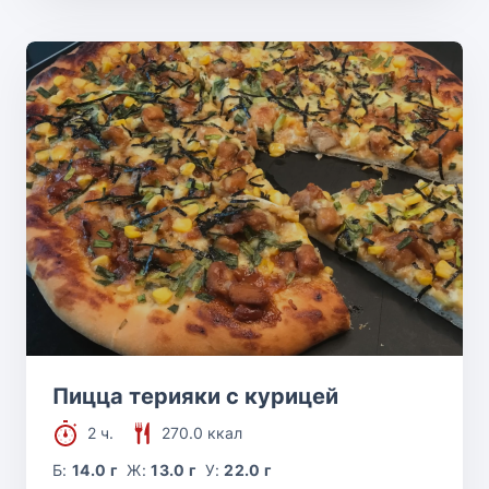
Пицца терияки с курицей
2 ч.
270.0 ккал
Б:
14.0 г
Ж:
13.0 г
У:
22.0 г