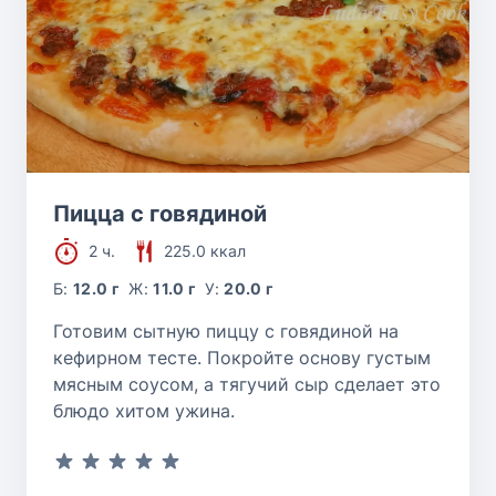
Пицца с говядиной
2 ч.
225.0 ккал
Б:
12.0 г
Ж:
11.0 г
У:
20.0 г
Готовим сытную пиццу с говядиной на
кефирном тесте. Покройте основу густым
мясным соусом, а тягучий сыр сделает это
блюдо хитом ужина.