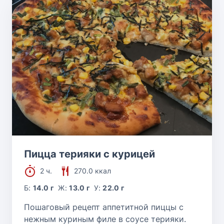
Пицца терияки с курицей
2 ч.
270.0 ккал
Б:
14.0 г
Ж:
13.0 г
У:
22.0 г
Пошаговый рецепт аппетитной пиццы с
нежным куриным филе в соусе терияки.