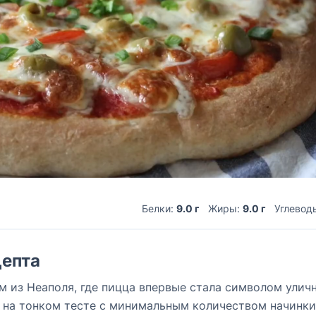
Белки:
9.0 г
Жиры:
9.0 г
Углевод
епта
м из Неаполя, где пицца впервые стала символом улич
и на тонком тесте с минимальным количеством начинки