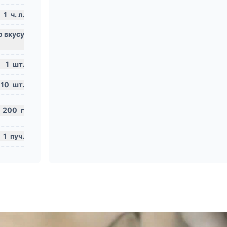
1
ч. л.
1
шт.
10
шт.
200
г
1
пуч.