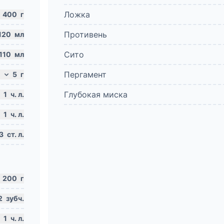
Ложка
400
г
Противень
120
мл
Сито
110
мл
Пергамент
5
г
Глубокая миска
1
ч. л.
1
ч. л.
3
ст. л.
200
г
2
зубч.
1
ч. л.