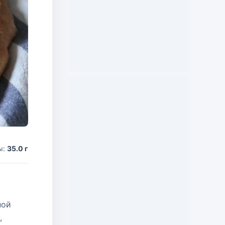
ы:
35.0 г
ной
,