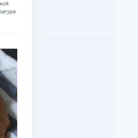
ской
ратуре