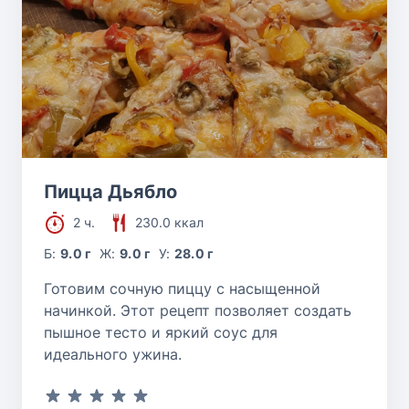
Пицца Дьябло
2 ч.
230.0 ккал
Б:
9.0 г
Ж:
9.0 г
У:
28.0 г
Готовим сочную пиццу с насыщенной
начинкой. Этот рецепт позволяет создать
пышное тесто и яркий соус для
идеального ужина.