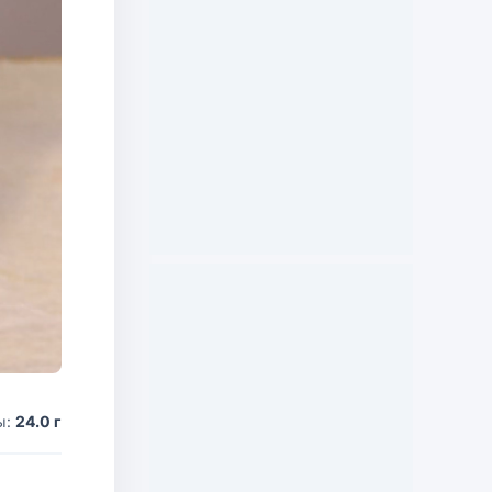
ы:
24.0 г