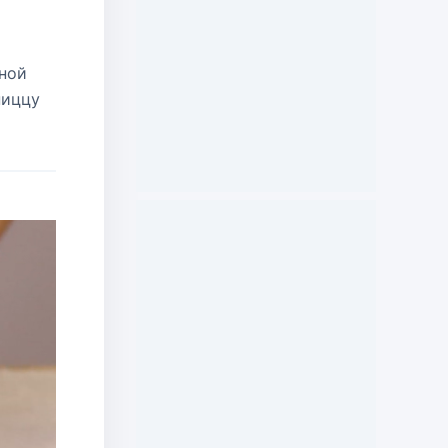
рной
пиццу