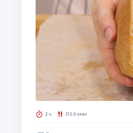
2 ч.
212.0 ккал