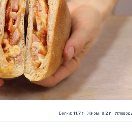
Белки:
11.7 г
Жиры:
9.2 г
Углевод