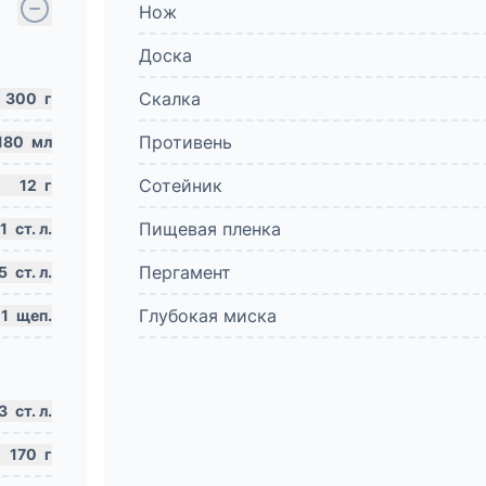
Нож
Доска
Скалка
300
г
Противень
180
мл
Сотейник
12
г
Пищевая пленка
1
ст. л.
Пергамент
.5
ст. л.
Глубокая миска
1
щеп.
3
ст. л.
170
г