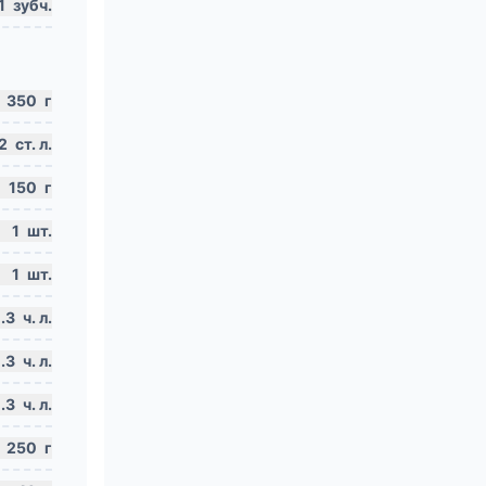
1
зубч.
350
г
2
ст. л.
150
г
1
шт.
1
шт.
.3
ч. л.
.3
ч. л.
.3
ч. л.
250
г