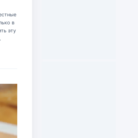
естные
лько в
ть эту
.