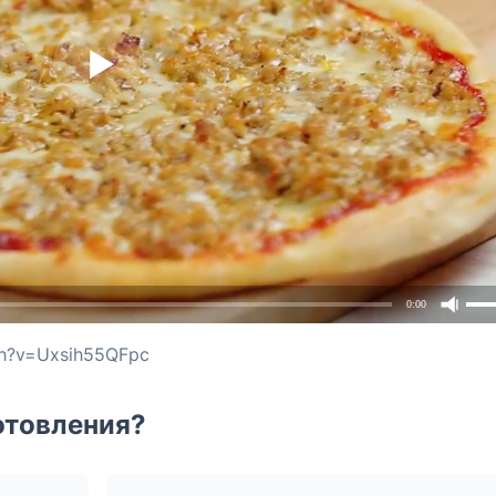
0:00
ch?v=Uxsih55QFpc
отовления?