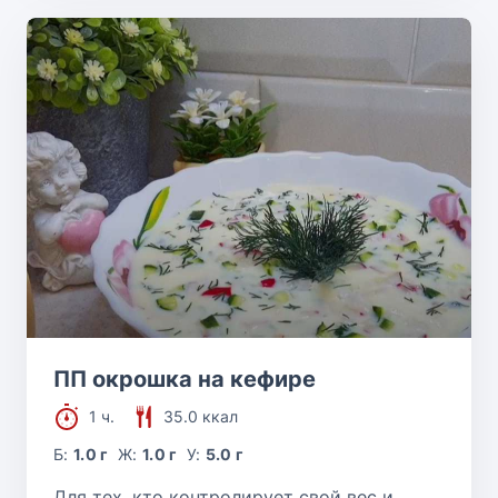
ПП окрошка на кефире
1 ч.
35.0 ккал
Б:
1.0 г
Ж:
1.0 г
У:
5.0 г
Для тех, кто контролирует свой вес и