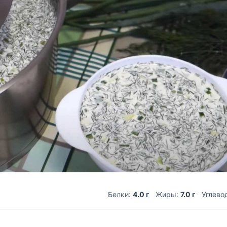
Белки:
4.0 г
Жиры:
7.0 г
Углево