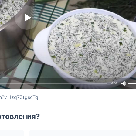
0:00
h?v=lzq7ZtgscTg
отовления?