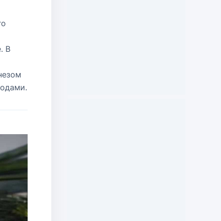
го
. В
незом
ходами.