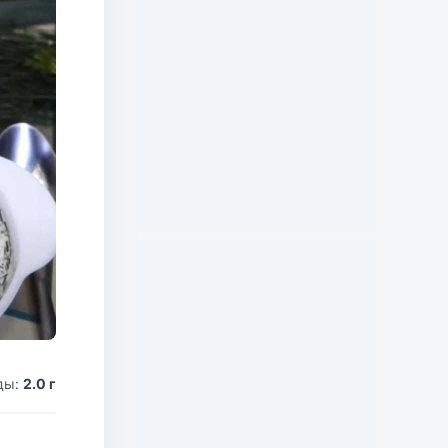
ды:
2.0 г