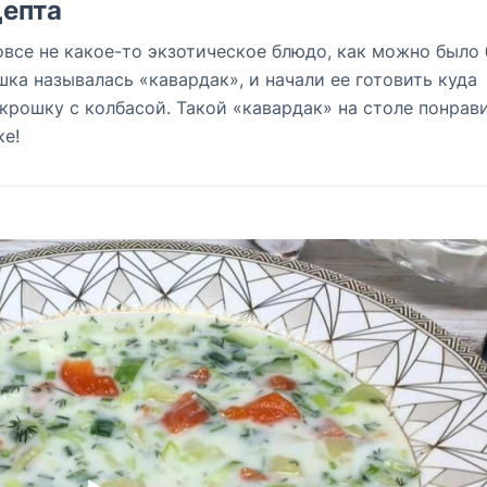
епта
овсе не какое-то экзотическое блюдо, как можно было
шка называлась «кавардак», и начали ее готовить куда
крошку с колбасой. Такой «кавардак» на столе понрав
ке!