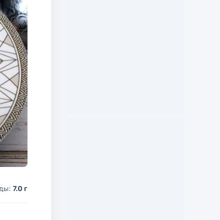
оды:
7.0 г