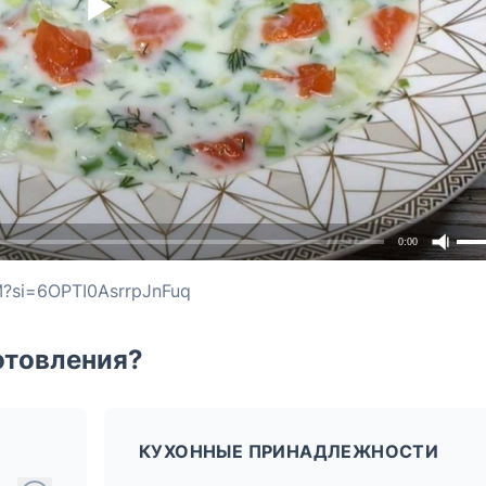
0:00
M?si=6OPTI0AsrrpJnFuq
отовления?
КУХОННЫЕ ПРИНАДЛЕЖНОСТИ