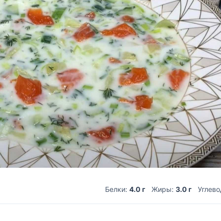
Белки:
4.0 г
Жиры:
3.0 г
Углев