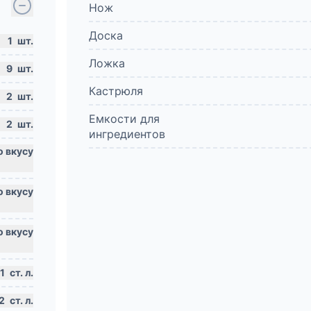
Нож
Доска
1
шт.
Ложка
9
шт.
Кастрюля
2
шт.
Емкости для
2
шт.
ингредиентов
1
ст. л.
2
ст. л.