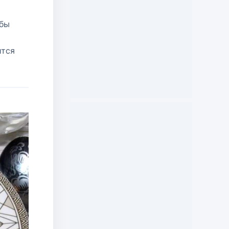
 бы
ится