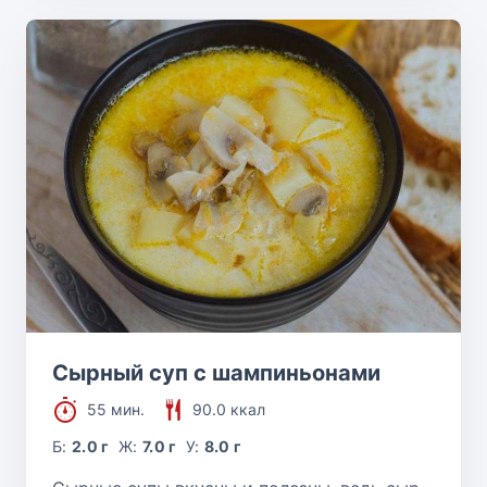
Сырный суп с шампиньонами
55 мин.
90.0 ккал
Б:
2.0 г
Ж:
7.0 г
У:
8.0 г