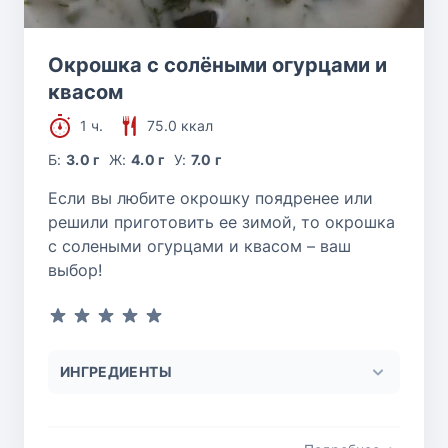
Окрошка с солёными огурцами и
квасом
1 ч.
75.0 ккал
Б:
3.0 г
Ж:
4.0 г
У:
7.0 г
Если вы любите окрошку поядренее или
решили приготовить ее зимой, то окрошка
с солеными огурцами и квасом – ваш
выбор!
ИНГРЕДИЕНТЫ