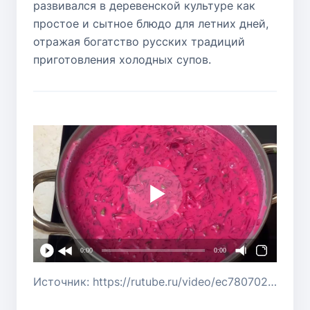
развивался в деревенской культуре как
простое и сытное блюдо для летних дней,
отражая богатство русских традиций
приготовления холодных супов.
0:00
0:00
Источник: https://rutube.ru/video/ec780702f4d11b413d86138b315eccae/?r=wd