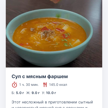
Суп с мясным фаршем
1 ч. 30 мин.
145.0 ккал
Б:
5.0 г
Ж:
9.0 г
У:
10.0 г
Этот несложный в приготовлении сытный
и наваристый мясной суп с овощами и