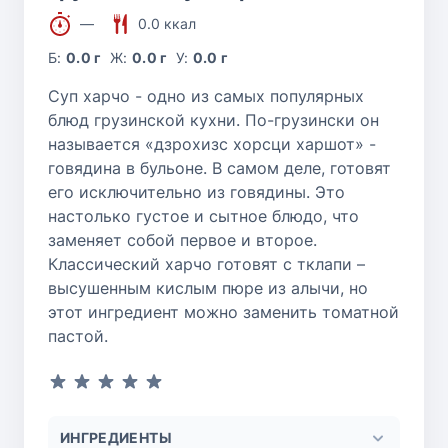
—
0.0 ккал
Б:
0.0 г
Ж:
0.0 г
У:
0.0 г
Суп харчо - одно из самых популярных
блюд грузинской кухни. По-грузински он
называется «дзрохизс хорсци харшот» -
говядина в бульоне. В самом деле, готовят
его исключительно из говядины. Это
настолько густое и сытное блюдо, что
заменяет собой первое и второе.
Классический харчо готовят с тклапи –
высушенным кислым пюре из алычи, но
этот ингредиент можно заменить томатной
пастой.
ИНГРЕДИЕНТЫ