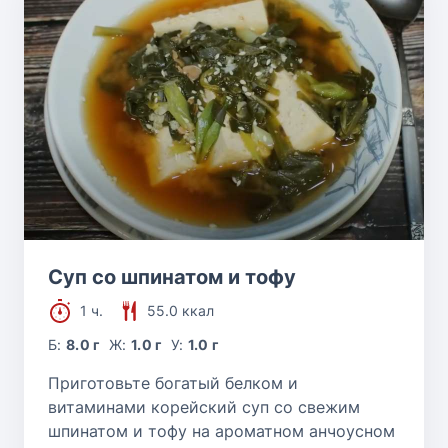
Суп со шпинатом и тофу
1 ч.
55.0 ккал
Б:
8.0 г
Ж:
1.0 г
У:
1.0 г
Приготовьте богатый белком и
витаминами корейский суп со свежим
шпинатом и тофу на ароматном анчоусном