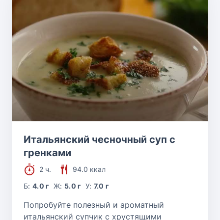
Итальянский чесночный суп с
гренками
2 ч.
94.0 ккал
Б:
4.0 г
Ж:
5.0 г
У:
7.0 г
Попробуйте полезный и ароматный
итальянский супчик с хрустящими