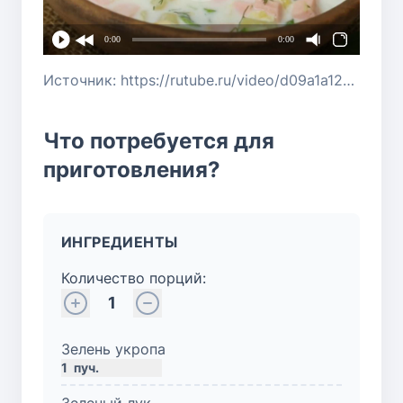
0:00
0:00
Источник: https://rutube.ru/video/d09a1a12688f98ed4a609a0d2bffc4b3/?r=wd
Что потребуется для
приготовления?
ИНГРЕДИЕНТЫ
Количество порций:
1
Зелень укропа
1
пуч.
Зеленый лук