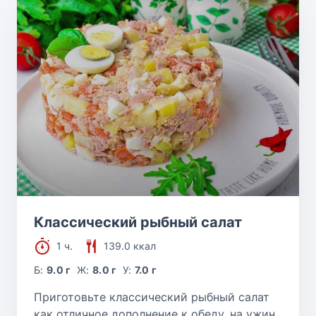
Классический рыбный салат
1 ч.
139.0 ккал
Б:
9.0 г
Ж:
8.0 г
У:
7.0 г
Приготовьте классический рыбный салат
как отличное дополнение к обеду, на ужин