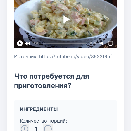
0:00
0:00
Источник: https://rutube.ru/video/8932f95f3d172e43dcf9b62ceec05252/?r=wd
Что потребуется для
приготовления?
ИНГРЕДИЕНТЫ
Количество порций:
1