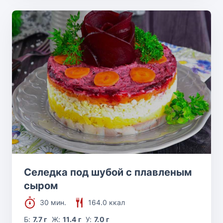
Селедка под шубой с плавленым
сыром
30 мин.
164.0 ккал
Б:
7.7 г
Ж:
11.4 г
У:
7.0 г