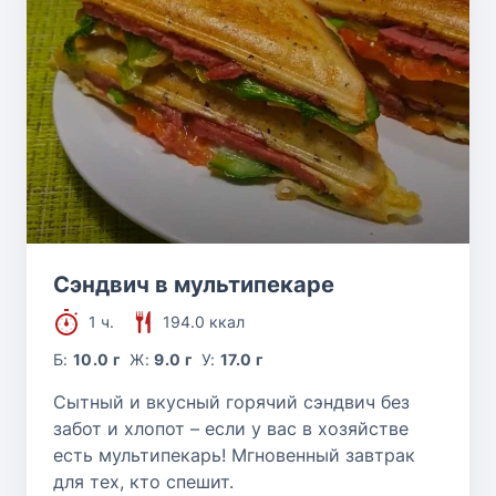
Сэндвич в мультипекаре
1 ч.
194.0 ккал
Б:
10.0 г
Ж:
9.0 г
У:
17.0 г
Сытный и вкусный горячий сэндвич без
забот и хлопот – если у вас в хозяйстве
есть мультипекарь! Мгновенный завтрак
для тех, кто спешит.