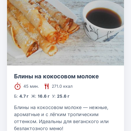
Блины на кокосовом молоке
45 мин.
271.0 ккал
Б:
4.7 г
Ж:
16.6 г
У:
25.6 г
Блины на кокосовом молоке — нежные,
ароматные и с лёгким тропическим
оттенком. Идеальны для веганского или
безлактозного меню!