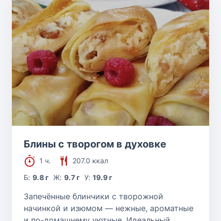
Блины с творогом в духовке
1 ч.
207.0 ккал
Б:
9.8 г
Ж:
9.7 г
У:
19.9 г
Запечённые блинчики с творожной
начинкой и изюмом — нежные, ароматные
и по-домашнему уютные. Идеальный