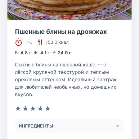
Пшенные блины на дрожжах
1 ч.
153.0 ккал
Б:
4.8 г
Ж:
4.1 г
У:
24.0 г
Сытные блины на пшённой каше — с
лёгкой крупяной текстурой и тёплым
ореховым оттенком. Идеальный завтрак
для любителей необычных, но домашних
вкусов.
ИНГРЕДИЕНТЫ