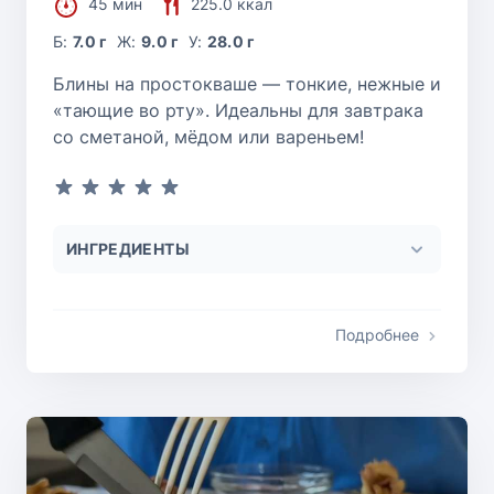
45 мин
225.0 ккал
Б:
7.0 г
Ж:
9.0 г
У:
28.0 г
Блины на простокваше — тонкие, нежные и
«тающие во рту». Идеальны для завтрака
со сметаной, мёдом или вареньем!
ИНГРЕДИЕНТЫ
Подробнее