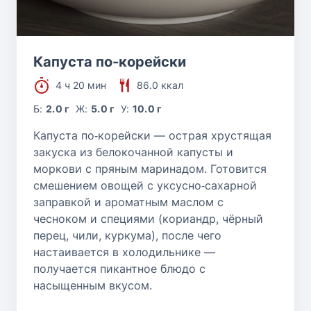
Капуста по-корейски
4 ч 20 мин
86.0 ккал
Б:
2.0 г
Ж:
5.0 г
У:
10.0 г
Капуста по‑корейски — острая хрустящая
закуска из белокочанной капусты и
моркови с пряным маринадом. Готовится
смешением овощей с уксусно‑сахарной
заправкой и ароматным маслом с
чесноком и специями (кориандр, чёрный
перец, чили, куркума), после чего
настаивается в холодильнике —
получается пикантное блюдо с
насыщенным вкусом.