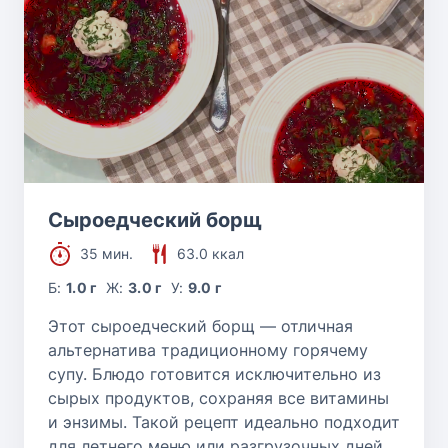
Сыроедческий борщ
35 мин.
63.0 ккал
Б:
1.0 г
Ж:
3.0 г
У:
9.0 г
Этот сыроедческий борщ — отличная
альтернатива традиционному горячему
супу. Блюдо готовится исключительно из
сырых продуктов, сохраняя все витамины
и энзимы. Такой рецепт идеально подходит
для летнего меню или разгрузочных дней,