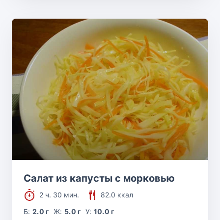
Салат из капусты с морковью
2 ч. 30 мин.
82.0 ккал
Б:
2.0 г
Ж:
5.0 г
У:
10.0 г