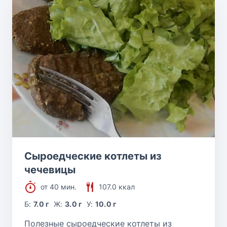
Сыроедческие котлеты из
чечевицы
от 40 мин.
107.0 ккал
Б:
7.0 г
Ж:
3.0 г
У:
10.0 г
Полезные сыроедческие котлеты из