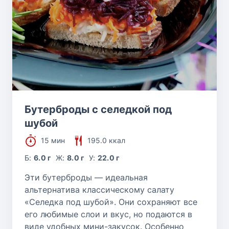
Бутерброды с селедкой под
шубой
15 мин
195.0 ккал
Б:
6.0 г
Ж:
8.0 г
У:
22.0 г
Эти бутерброды — идеальная
альтернатива классическому салату
«Селедка под шубой». Они сохраняют все
его любимые слои и вкус, но подаются в
виде удобных мини-закусок. Особенно