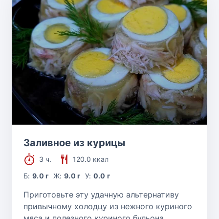
Заливное из курицы
3 ч.
120.0 ккал
Б:
9.0 г
Ж:
9.0 г
У:
0.0 г
Приготовьте эту удачную альтернативу
привычному холодцу из нежного куриного
мяса и полезного куриного бульона.