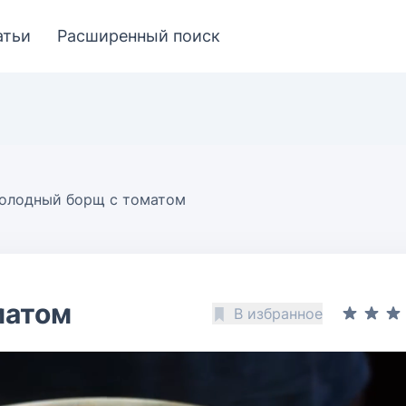
атьи
Расширенный поиск
олодный борщ с томатом
матом
В избранное