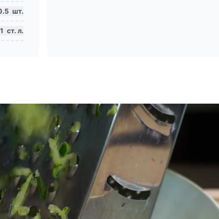
0.5
шт.
1
ст. л.