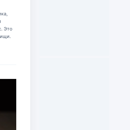
ка,
п
. Это
пищи.