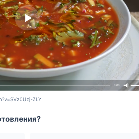
0:00
ch?v=SVz0Uzj-ZLY
отовления?