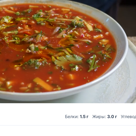
Белки:
1.5 г
Жиры:
3.0 г
Углево