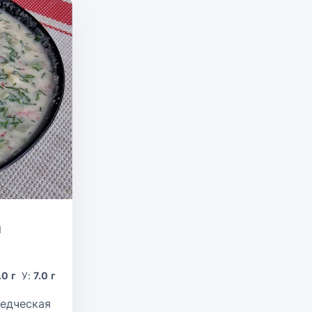
а
.0 г
У:
7.0 г
оедческая