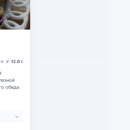
 г
У:
12.0 г
й
лезной
го обеда.