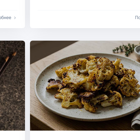
обнее
П