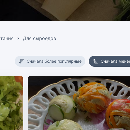
итания
Для сыроедов
Сначала более популярные
Сначала мене