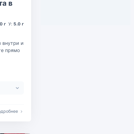
та в
.0 г
У:
5.0 г
 внутри и
те прямо
одробнее