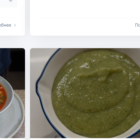
обнее
П