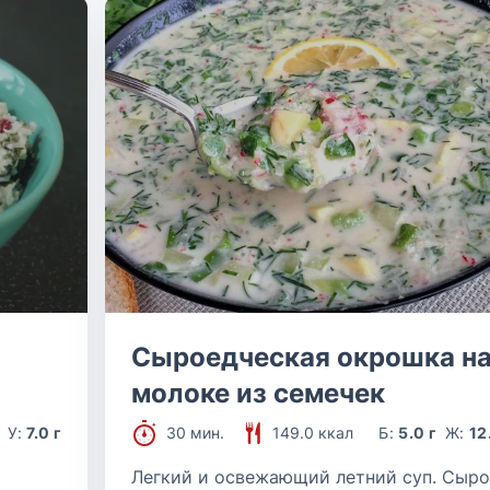
Сыроедческая окрошка н
молоке из семечек
У:
7.0 г
30 мин.
149.0 ккал
Б:
5.0 г
Ж:
12
Легкий и освежающий летний суп. Сыр