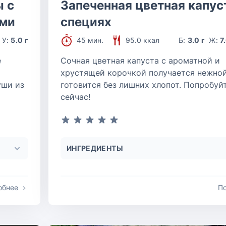
 с
Запеченная цветная капус
ами
специях
У:
5.0 г
45 мин.
95.0 ккал
Б:
3.0 г
Ж:
7
е
Сочная цветная капуста с ароматной и
хрустящей корочкой получается нежной
уши из
готовится без лишних хлопот. Попробуй
сейчас!
ИНГРЕДИЕНТЫ
обнее
П