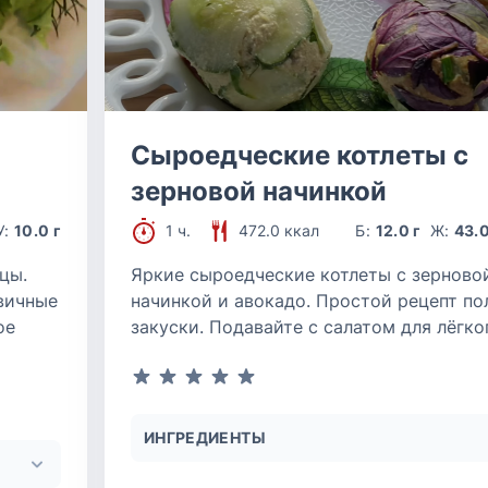
Сыроедческие котлеты с
зерновой начинкой
У:
10.0 г
1 ч.
472.0 ккал
Б:
12.0 г
Ж:
43.0
цы.
Яркие сыроедческие котлеты с зерново
вичные
начинкой и авокадо. Простой рецепт по
ое
закуски. Подавайте с салатом для лёгко
ИНГРЕДИЕНТЫ