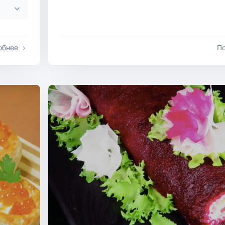
обнее
П