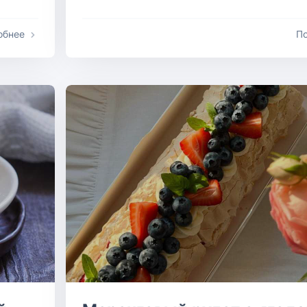
обнее
П