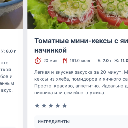
Томатные мини-кексы с я
начинкой
У:
8.0 г
20 мин
191.0 ккал
Б:
7.0 г
Ж:
11.0
 кто
откой
Легкая и вкусная закуска за 20 минут! 
бов и
кексы из хлеба, помидоров и яичного са
щенным
Просто, красиво, аппетитно. Идеально д
вкус.
пикника или семейного ужина.
ИНГРЕДИЕНТЫ