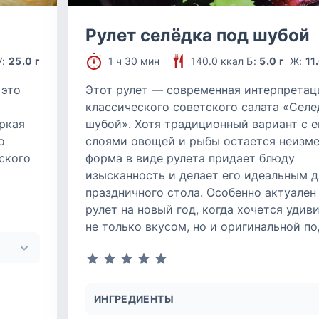
Рулет селёдка под шубой
У:
25.0 г
1 ч 30 мин
140.0 ккал
Б:
5.0 г
Ж:
11
 это
Этот рулет — современная интерпретац
классического советского салата «Селе
яркая
шубой». Хотя традиционный вариант с 
о
слоями овощей и рыбы остается неизм
ского
форма в виде рулета придает блюду
изысканность и делает его идеальным д
праздничного стола. Особенно актуален
рулет на новый год, когда хочется удив
не только вкусом, но и оригинальной по
ИНГРЕДИЕНТЫ