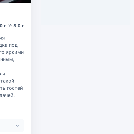
.0 г
У:
8.0 г
ия
дка под
его яркими
енным,
ля
 такой
ить гостей
дачей.