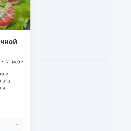
ичной
 г
У:
14.0 г
Мини-
лата.
ля