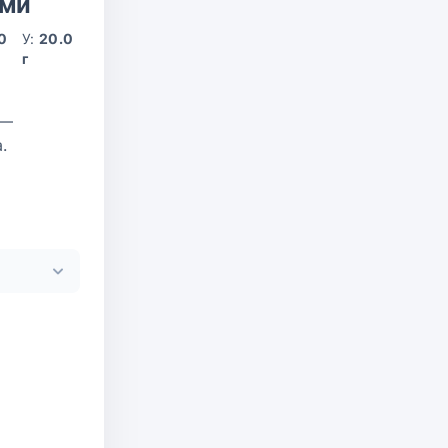
ами
0
У:
20.0
г
 —
.