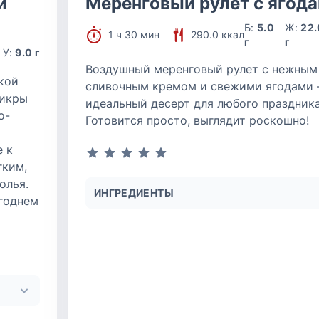
й
Меренговый рулет с ягод
Б:
5.0
Ж:
22.
1 ч 30 мин
290.0 ккал
г
г
У:
9.0 г
Воздушный меренговый рулет с нежным
кой
сливочным кремом и свежими ягодами
 икры
идеальный десерт для любого праздника
о-
Готовится просто, выглядит роскошно!
е к
гким,
олья.
ИНГРЕДИЕНТЫ
огоднем