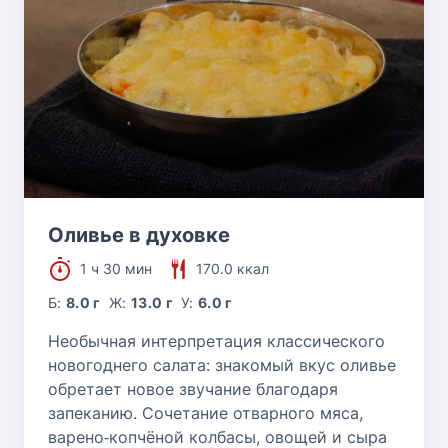
Оливье в духовке
1 ч 30 мин
170.0 ккал
Б:
8.0 г
Ж:
13.0 г
У:
6.0 г
Необычная интерпретация классического
новогоднего салата: знакомый вкус оливье
обретает новое звучание благодаря
запеканию. Сочетание отварного мяса,
варено‑копчёной колбасы, овощей и сыра