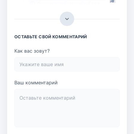
Огурец свежий или солёный в са ...
Администратор
Добрый день, Людмила. Спасибо за ваш
отзыв! Мы внесли корректировки в
описание нашего рецепта.
ОСТАВЬТЕ СВОЙ КОММЕНТАРИЙ
Ответить
Как вас зовут?
1
Огурец свежий или солёный в са ...
Мария
Написано же по-русски что свежий
Ваш комментарий
Ответить
1
Светлана
В ролике видно, что свежий огурец.
Ответить