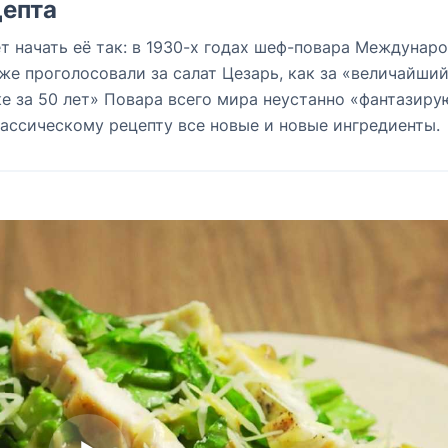
епта
т начать её так: в 1930-х годах шеф-повара Междунар
е проголосовали за салат Цезарь, как за «величайши
е за 50 лет» Повара всего мира неустанно «фантазиру
лассическому рецепту все новые и новые ингредиенты.