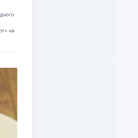
одного
й
ют» на