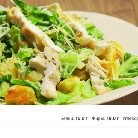
Белки:
15.0 г
Жиры:
19.0 г
Углево