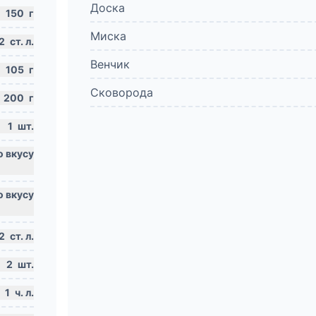
Доска
150
г
Миска
2
ст. л.
Венчик
105
г
Сковорода
200
г
1
шт.
2
ст. л.
2
шт.
1
ч. л.