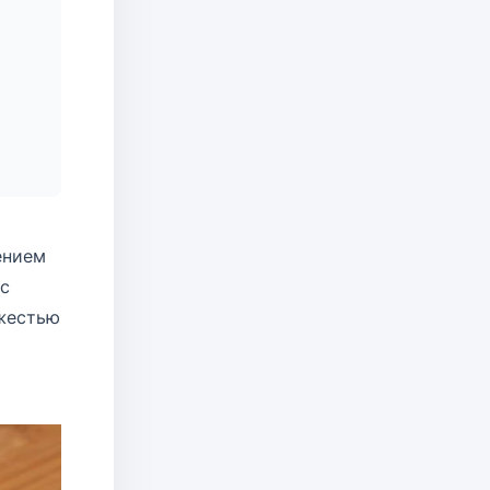
ением
с
ежестью