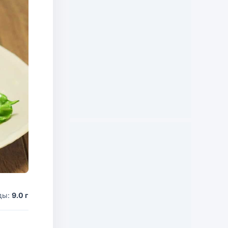
ды:
9.0 г