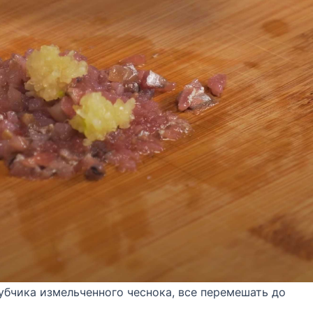
убчика измельченного чеснока, все перемешать до