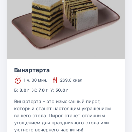
Винартерта
1 ч. 30 мин.
269.0 ккал
Б:
3.0 г
Ж:
7.0 г
У:
50.0 г
Винартерта – это изысканный пирог,
который станет настоящим украшением
вашего стола. Пирог станет отличным
угощением для праздничного стола или
уютного вечернего чаепития!