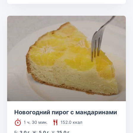
Новогодний пирог с мандаринами
1 ч. 30 мин.
152.0 ккал
Б:
3.0 г
Ж:
5.0 г
У:
25.0 г